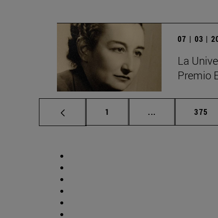
07 | 03 | 
La Unive
Premio 
Página
Páginas intermed
Págin
1
...
375