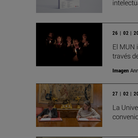
intelect
26 | 02 | 
El MUN i
través de
Imagen
Ann
27 | 02 | 
La Unive
convenio