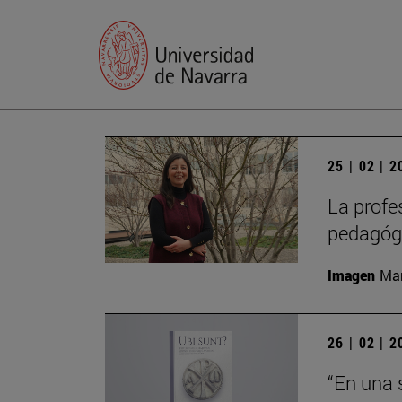
25 | 02 | 
La profe
pedagógi
Imagen
Man
26 | 02 | 
“En una 