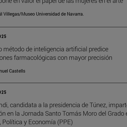
one en valor el papel de las mujeres en el arte
l Villegas/Museo Universidad de Navarra.
2025
 método de inteligencia artificial predice
iones farmacológicas con mayor precisión
uel Castells
2025
di, candidata a la presidencia de Túnez, impart
ón en la Jornada Santo Tomás Moro del Grado 
a, Política y Economía (PPE)