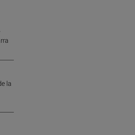
e
rra
de la