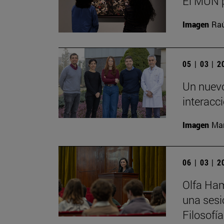
El MUN p
Imagen
Raú
05 | 03 | 
Un nuevo
interacc
Imagen
Man
06 | 03 | 
Olfa Ham
una sesi
Filosofí