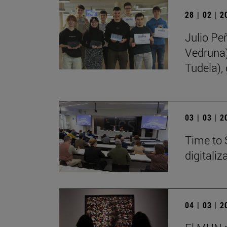
28 | 02 | 
Julio Pe
Vedruna)
Tudela),
03 | 03 | 
Time to 
digitali
04 | 03 | 