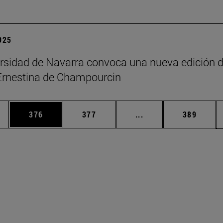
2025
rsidad de Navarra convoca una nueva edición d
Ernestina de Champourcin
ias Use TAB para desplazarse.
a
Página
Página
Páginas intermedias 
Página
376
377
...
389