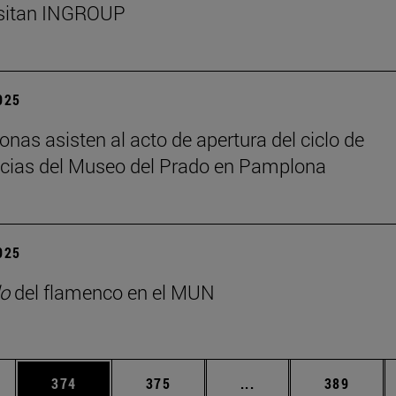
isitan INGROUP
2025
onas asisten al acto de apertura del ciclo de
cias del Museo del Prado en Pamplona
2025
o
del flamenco en el MUN
ias Use TAB para desplazarse.
a
Página
Página
Páginas intermedias 
Página
374
375
...
389