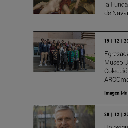
la Funda
de Nava
19 | 12 | 
Egresada
Museo Un
Colecci
ARCOma
Imagen
Man
20 | 12 | 
Un psiqu