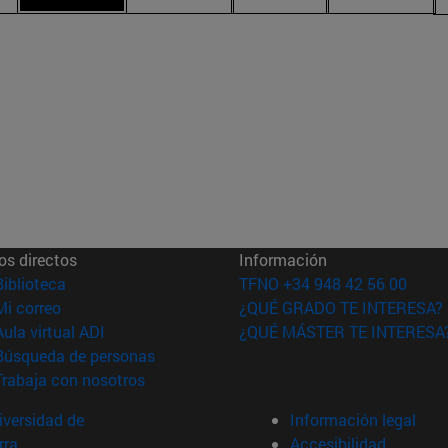
os directos
Información
(abre en nueva ventana)
Biblioteca
TFNO +34 948 42 56 00
(abre en nueva ventana)
Mi correo
¿QUÉ GRADO TE INTERESA?
(abre en nueva ventana)
Aula virtual ADI
¿QUÉ MÁSTER TE INTERESA
(abre en nueva ventana)
Búsqueda de personas
(abre en nueva ventana)
Trabaja con nosotros
versidad de
Información legal
rra
Accesibilidad