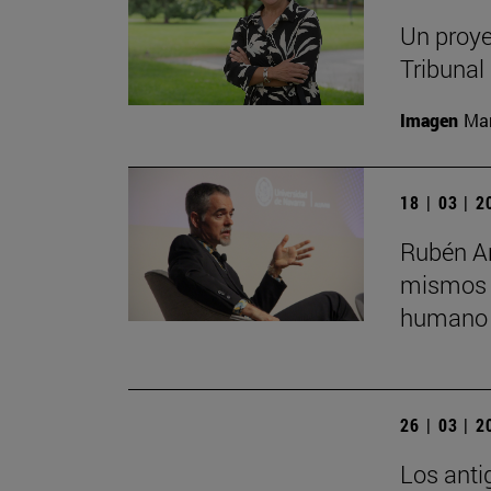
Un proye
Tribunal
Imagen
Man
18 | 03 | 
Rubén Ar
mismos s
humano 
26 | 03 | 
Los anti