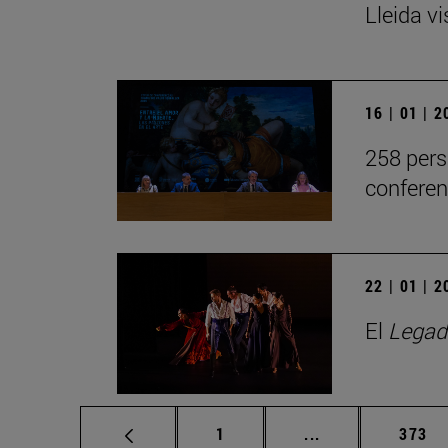
Lleida v
16 | 01 | 
258 pers
conferen
22 | 01 | 
El
Legad
Página
Páginas intermed
Págin
1
...
373