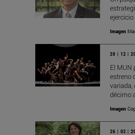
estrategi
ejercici
Imagen
Man
20 | 12 | 
El MUN 
estreno 
variada,
décimo a
Imagen
Cop
26 | 02 | 