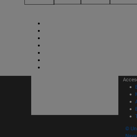
Acces
© Uni
Nava