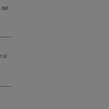
 del
 sí