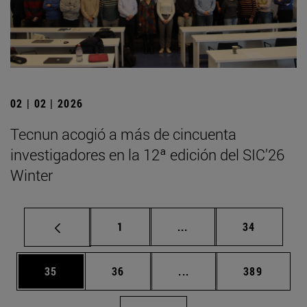
02 | 02 | 2026
Tecnun acogió a más de cincuenta
investigadores en la 12ª edición del SIC’26
Winter
Página
Páginas intermedias Us
Página
1
...
34
Página
Página
Páginas intermedias U
Página
35
36
...
389