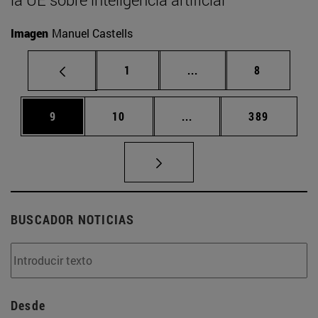
Imagen
Manuel Castells
Página
Páginas intermedias U
Página
1
...
8
Página
Página
Páginas intermedias Us
Página
9
10
...
389
BUSCADOR NOTICIAS
Desde