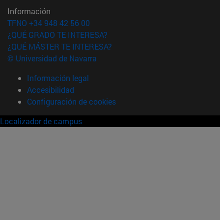
Información
TFNO +34 948 42 56 00
¿QUÉ GRADO TE INTERESA?
¿QUÉ MÁSTER TE INTERESA?
© Universidad de Navarra
Información legal
Accesibilidad
Configuración de cookies
Localizador de campus