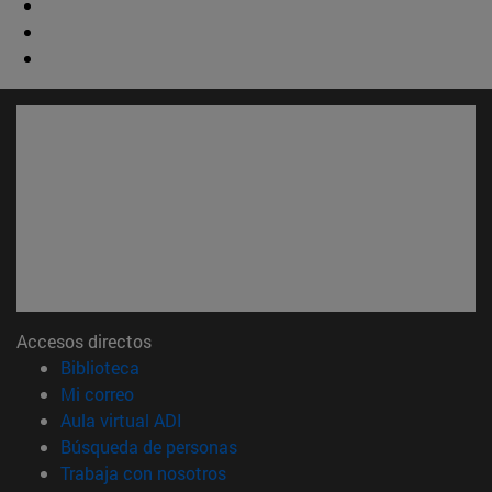
Accesos directos
(abre en nueva ventana)
Biblioteca
(abre en nueva ventana)
Mi correo
(abre en nueva ventana)
Aula virtual ADI
(abre en nueva ventana)
Búsqueda de personas
(abre en nueva ventana)
Trabaja con nosotros