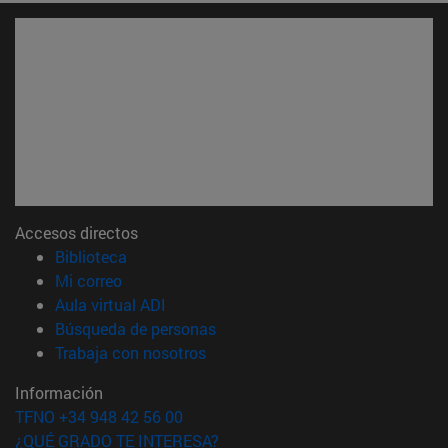
Accesos directos
(abre en nueva ventana)
Biblioteca
(abre en nueva ventana)
Mi correo
(abre en nueva ventana)
Aula virtual ADI
(abre en nueva ventana)
Búsqueda de personas
(abre en nueva ventana)
Trabaja con nosotros
Información
TFNO +34 948 42 56 00
¿QUÉ GRADO TE INTERESA?