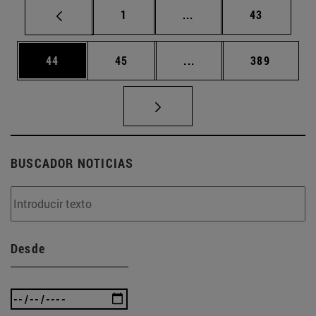
Página
Páginas intermedias Us
Página
1
...
43
Página
Página
Páginas intermedias U
Página
44
45
...
389
BUSCADOR NOTICIAS
Desde