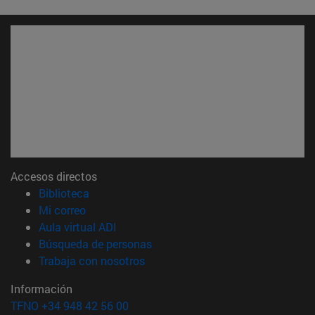
Accesos directos
(abre en nueva ventana)
Biblioteca
(abre en nueva ventana)
Mi correo
(abre en nueva ventana)
Aula virtual ADI
(abre en nueva ventana)
Búsqueda de personas
(abre en nueva ventana)
Trabaja con nosotros
Información
TFNO +34 948 42 56 00