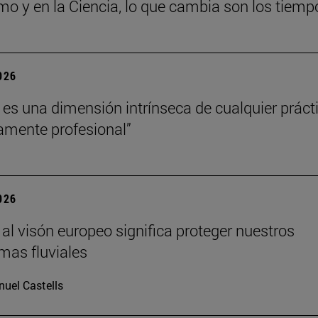
mo y en la Ciencia, lo que cambia son los tiemp
2026
a es una dimensión intrínseca de cualquier práct
amente profesional”
2026
 al visón europeo significa proteger nuestros
mas fluviales
uel Castells