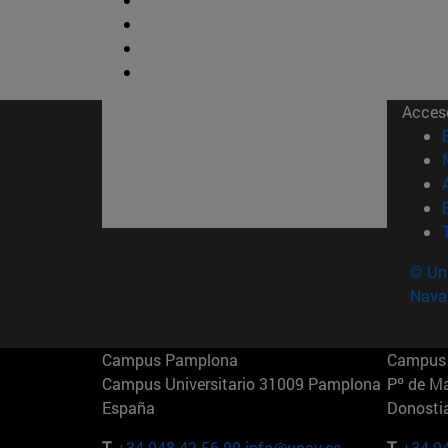
Acces
© Uni
Nava
Campus Pamplona
Campus 
Campus Universitario 31009 Pamplona
Pº de M
España
Donosti
T.
+34 948 42 56 00
info@unav.es
T.
+34 9