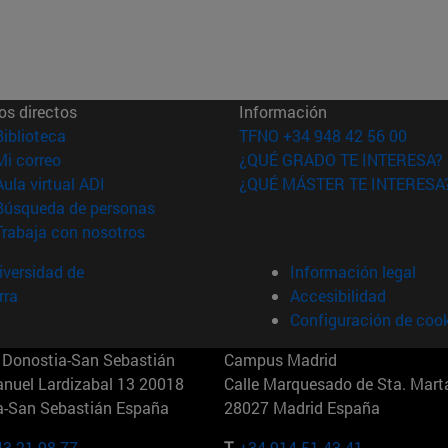
os directos
Información
(abre en nueva ventana)
Biblioteca
TFNO +34 948 42 56 00
(abre en nueva ventana)
Mi correo
¿QUÉ GRADO TE INTERESA?
(abre en nueva ventana)
Aula virtual ADI
¿QUÉ MÁSTER TE INTERESA
(abre en nueva ventana)
Búsqueda de personas
(abre en nueva ventana)
Trabaja con nosotros
versidad de
Información legal
rra
Accesibilidad
Configuración de coo
Donostia-San Sebastián
Campus Madrid
anuel Lardizabal 13 20018
Calle Marquesado de Sta. Marta
a-San Sebastián España
28027 Madrid España
43 21 98 77
T.
+34 914 51 43 41