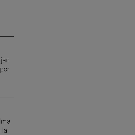
ajan
 por
alma
 la