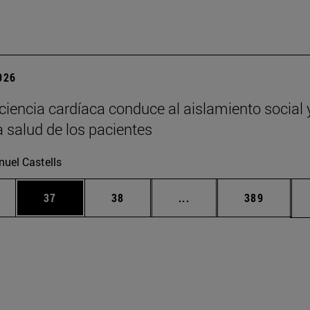
2026
iciencia cardíaca conduce al aislamiento social 
a salud de los pacientes
uel Castells
edias Use TAB para desplazarse.
ina
Página
Página
Páginas intermedias Us
Página
37
38
...
389