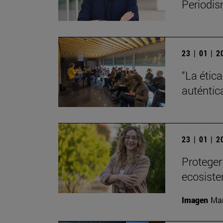
Periodis
23 | 01 | 
“La étic
auténtic
23 | 01 | 
Proteger
ecosiste
Imagen
Man