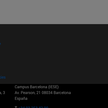
?
kies
Campus Barcelona (IESE)
, 3
Av. Pearson, 21 08034 Barcelona
España
T.
+34 93 253 42 00