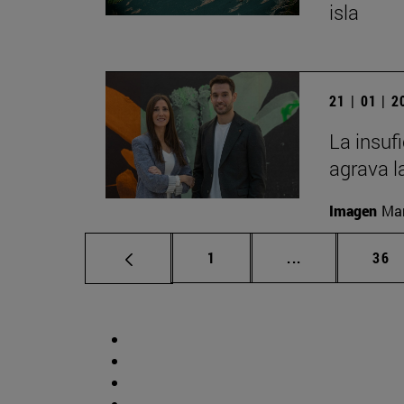
isla
21 | 01 | 
La insuf
agrava l
Imagen
Man
Página
Páginas interm
Pág
1
...
36