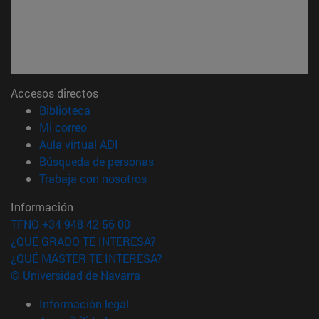
Accesos directos
(abre en nueva ventana)
Biblioteca
(abre en nueva ventana)
Mi correo
(abre en nueva ventana)
Aula virtual ADI
(abre en nueva ventana)
Búsqueda de personas
(abre en nueva ventana)
Trabaja con nosotros
Información
TFNO +34 948 42 56 00
¿QUÉ GRADO TE INTERESA?
¿QUÉ MÁSTER TE INTERESA?
© Universidad de Navarra
Información legal