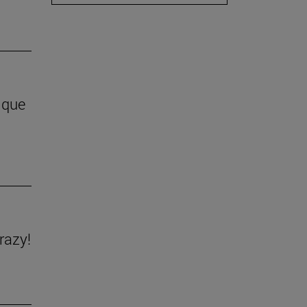
 que
razy!