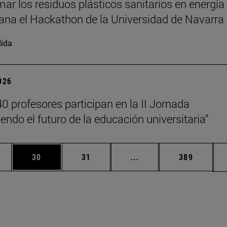
mar los residuos plásticos sanitarios en energía
gana el Hackathon de la Universidad de Navarra
ida
2026
0 profesores participan en la II Jornada
endo el futuro de la educación universitaria”
edias Use TAB para desplazarse.
ina
Página
Página
Páginas intermedias Us
Página
30
31
...
389