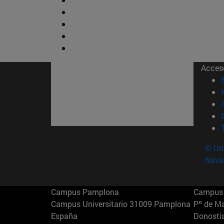
Acces
© Uni
Nava
Campus Pamplona
Campus 
Campus Universitario 31009 Pamplona
Pº de M
España
Donosti