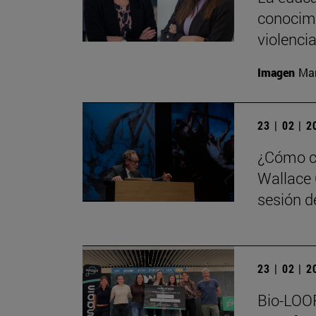
conocimi
violenci
Imagen
Man
23 | 02 | 
¿Cómo ca
Wallace 
sesión de
23 | 02 | 
Bio-LOOP