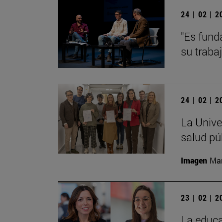
24 | 02 | 
"Es fund
su traba
24 | 02 | 
La Unive
salud pú
Imagen
Man
23 | 02 | 
La educa