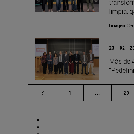
transfor
limpia, 
Imagen
Ced
23 | 02 | 
Más de 4
“Redefini
Página
Páginas interm
Pág
1
...
29