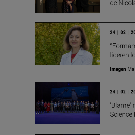
de Nico
24 | 02 | 
“Formamo
lideren 
Imagen
Man
24 | 02 | 
'Blame' 
Science 