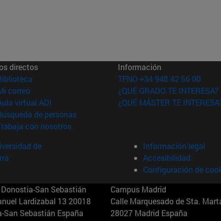
os directos
Información
(abre en nueva ventana)
Biblioteca
TFNO +34 948 42 56 00
(abre en nueva ventana)
Mi correo
¿QUÉ GRADO TE INTERESA?
(abre en nueva ventana)
Aula virtual ADI
¿QUÉ MÁSTER TE INTERESA
(abre en nueva ventana)
Búsqueda de personas
(abre en nueva ventana)
Trabaja con nosotros
versidad de
Información legal
rra
Accesibilidad
Configuración de coo
Donostia-San Sebastián
Campus Madrid
anuel Lardizabal 13 20018
Calle Marquesado de Sta. Marta
a-San Sebastián España
28027 Madrid España