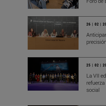
Foro de
26 | 02 | 
Anticipa
precisió
25 | 02 | 
La VII e
refuerza
social