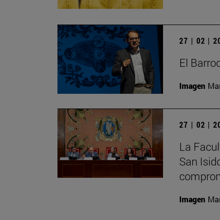
27 | 02 | 
El Barro
Imagen
Man
27 | 02 | 
La Facult
San Isid
comprom
Imagen
Man