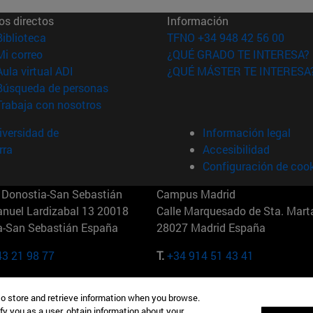
os directos
Información
(abre en nueva ventana)
Biblioteca
TFNO +34 948 42 56 00
(abre en nueva ventana)
Mi correo
¿QUÉ GRADO TE INTERESA?
(abre en nueva ventana)
Aula virtual ADI
¿QUÉ MÁSTER TE INTERESA
(abre en nueva ventana)
Búsqueda de personas
(abre en nueva ventana)
Trabaja con nosotros
versidad de
Información legal
rra
Accesibilidad
Configuración de coo
Donostia-San Sebastián
Campus Madrid
anuel Lardizabal 13 20018
Calle Marquesado de Sta. Marta
a-San Sebastián España
28027 Madrid España
43 21 98 77
T.
+34 914 51 43 41
Nueva York (IESE)
Campus Munich (IESE)
to store and retrieve information when you browse.
7th St 10019-2201 Nueva York
Maria-Theresia-Straße 15 8167
fy you as a user, obtain information about your