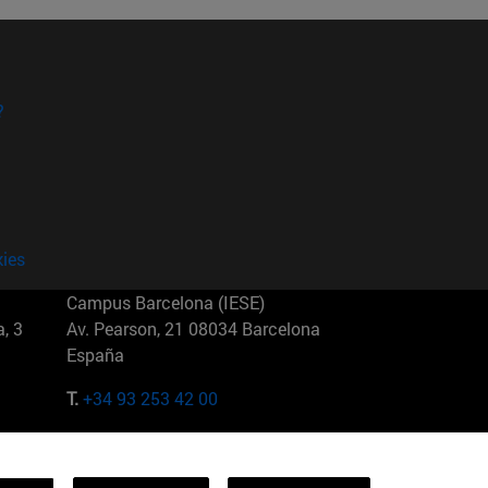
?
kies
Campus Barcelona (IESE)
, 3
Av. Pearson, 21 08034 Barcelona
España
T.
+34 93 253 42 00
Campus Sao Paulo (IESE)
5
Rua Martiniano de Carvalho, 573