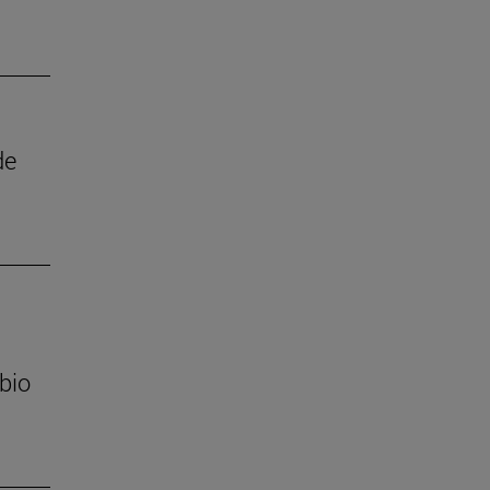
de
bio