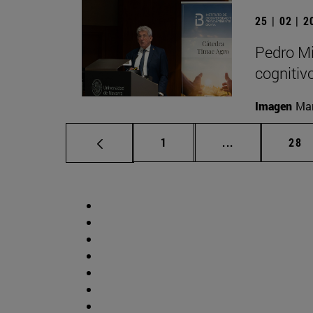
25 | 02 | 
Pedro Mi
cognitiv
Imagen
Man
Página
Páginas interm
Pág
1
...
28