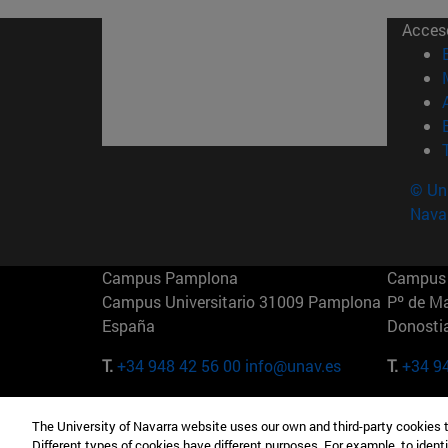
Acces
© Uni
Nava
Campus Pamplona
Campus 
Campus Universitario 31009 Pamplona
Pº de M
España
Donosti
T.
+34 948 42 56 00
info@unav.es
T.
+34 9
Campus Madrid (IESE)
Campus 
The University of Navarra website uses our own and third-party cookies 
Camino del Cerro Águila 3 28023
165 W 5
Different types of cookies have different purposes. For example, to identi