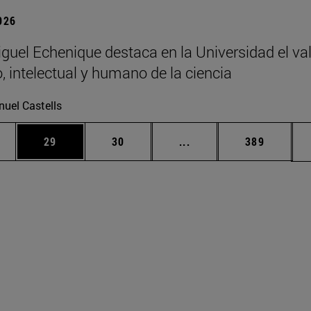
2026
guel Echenique destaca en la Universidad el va
o, intelectual y humano de la ciencia
uel Castells
edias Use TAB para desplazarse.
ina
Página
Página
Páginas intermedias Us
Página
29
30
...
389