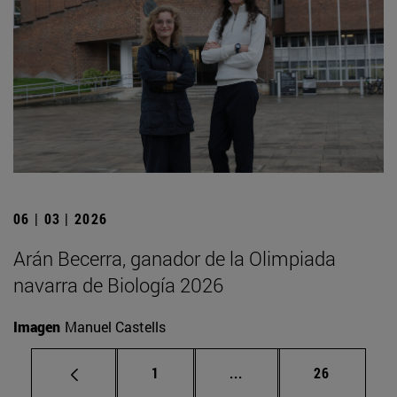
06 | 03 | 2026
Arán Becerra, ganador de la Olimpiada
navarra de Biología 2026
Imagen
Manuel Castells
Página
Páginas intermedias Us
Página
1
...
26