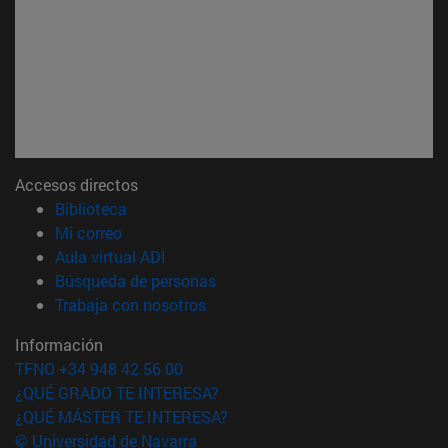
Accesos directos
(abre en nueva ventana)
Biblioteca
(abre en nueva ventana)
Mi correo
(abre en nueva ventana)
Aula virtual ADI
(abre en nueva ventana)
Búsqueda de personas
(abre en nueva ventana)
Trabaja con nosotros
Información
TFNO +34 948 42 56 00
¿QUÉ GRADO TE INTERESA?
¿QUÉ MÁSTER TE INTERESA?
© Universidad de Navarra