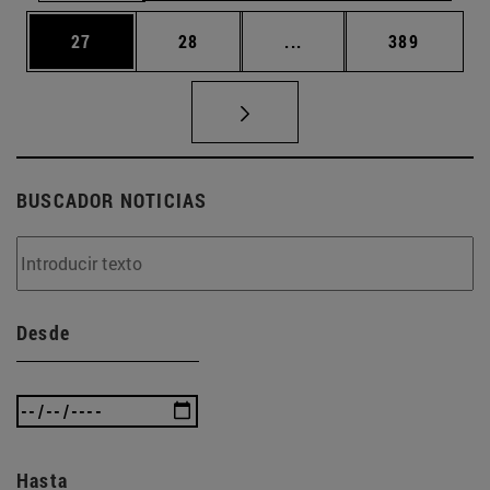
Página
Página
Páginas intermedias U
Página
27
28
...
389
BUSCADOR NOTICIAS
Desde
Hasta