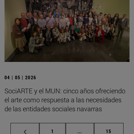
04 | 05 | 2026
SociARTE y el MUN: cinco años ofreciendo
el arte como respuesta a las necesidades
de las entidades sociales navarras
Página
Páginas intermedias Us
Página
1
...
15