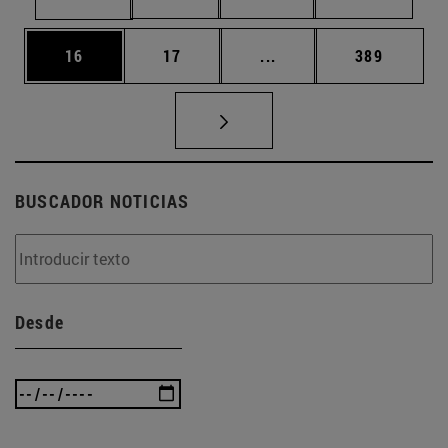
Página
Página
Páginas intermedias U
Página
16
17
...
389
BUSCADOR NOTICIAS
Desde