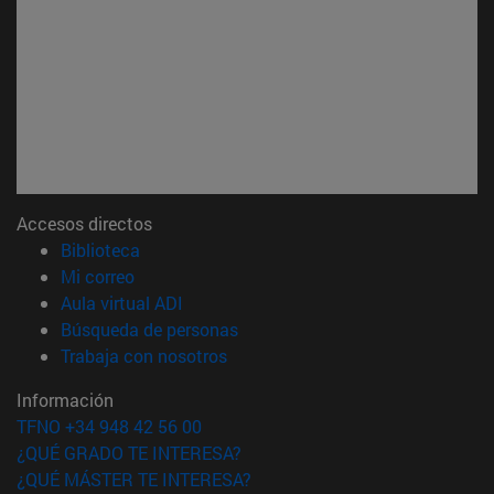
Accesos directos
(abre en nueva ventana)
Biblioteca
(abre en nueva ventana)
Mi correo
(abre en nueva ventana)
Aula virtual ADI
(abre en nueva ventana)
Búsqueda de personas
(abre en nueva ventana)
Trabaja con nosotros
Información
TFNO +34 948 42 56 00
¿QUÉ GRADO TE INTERESA?
¿QUÉ MÁSTER TE INTERESA?