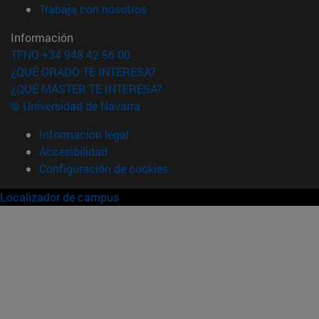
(abre en nueva ventana)
Trabaja con nosotros
Información
TFNO +34 948 42 56 00
¿QUÉ GRADO TE INTERESA?
¿QUÉ MÁSTER TE INTERESA?
© Universidad de Navarra
Información legal
Accesibilidad
Configuración de cookies
Localizador de campus