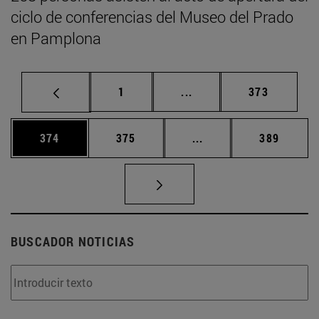
ciclo de conferencias del Museo del Prado
en Pamplona
Página
Páginas intermedias Us
Página
1
...
373
Página
Página
Páginas intermedias 
Página
374
375
...
389
BUSCADOR NOTICIAS