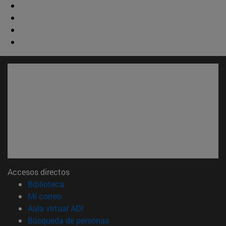
Accesos directos
(abre en nueva ventana)
Biblioteca
(abre en nueva ventana)
Mi correo
(abre en nueva ventana)
Aula virtual ADI
(abre en nueva ventana)
Búsqueda de personas