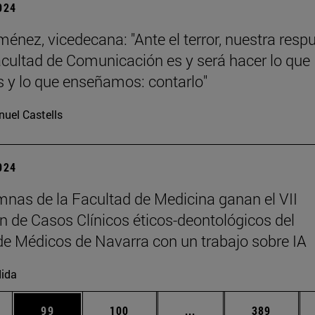
2024
ménez, vicedecana: "Ante el terror, nuestra resp
ultad de Comunicación es y será hacer lo que
y lo que enseñamos: contarlo"
uel Castells
2024
mnas de la Facultad de Medicina ganan el VII
 de Casos Clínicos éticos-deontológicos del
de Médicos de Navarra con un trabajo sobre IA
ida
dias Use TAB para desplazarse.
na
Página
Página
Páginas intermedias U
Página
99
100
...
389