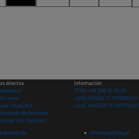
os directos
Información
(abre en nueva ventana)
Biblioteca
TFNO +34 948 42 56 00
(abre en nueva ventana)
Mi correo
¿QUÉ GRADO TE INTERESA?
(abre en nueva ventana)
Aula virtual ADI
¿QUÉ MÁSTER TE INTERESA
(abre en nueva ventana)
Búsqueda de personas
(abre en nueva ventana)
Trabaja con nosotros
versidad de
Información legal