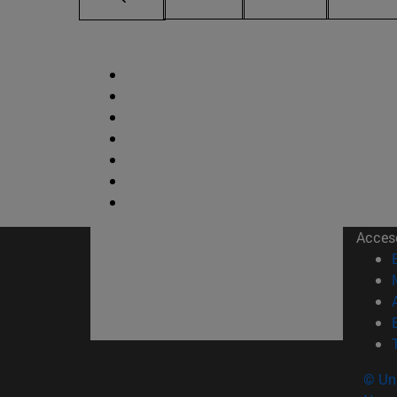
Acces
© Uni