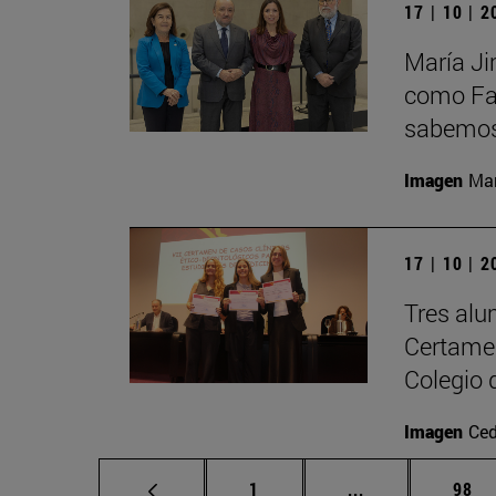
17 | 10 | 
María Ji
como Fac
sabemos 
Imagen
Man
17 | 10 | 
Tres alu
Certamen
Colegio 
Imagen
Ced
Página
Páginas interme
Pági
1
...
98