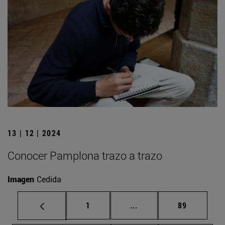
13 | 12 | 2024
Conocer Pamplona trazo a trazo
Imagen
Cedida
Página
Páginas intermedias Us
Página
1
...
89