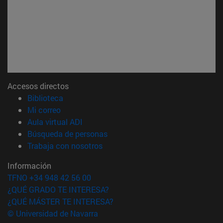
Accesos directos
(abre en nueva ventana)
Biblioteca
(abre en nueva ventana)
Mi correo
(abre en nueva ventana)
Aula virtual ADI
(abre en nueva ventana)
Búsqueda de personas
(abre en nueva ventana)
Trabaja con nosotros
Información
TFNO +34 948 42 56 00
¿QUÉ GRADO TE INTERESA?
¿QUÉ MÁSTER TE INTERESA?
© Universidad de Navarra