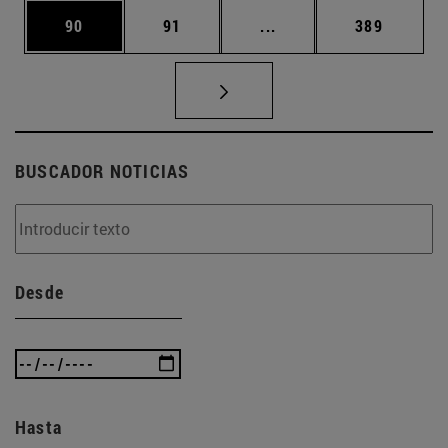
Página
Página
Páginas intermedias U
Página
90
91
...
389
BUSCADOR NOTICIAS
Desde
Hasta