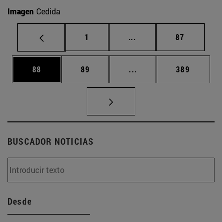
Imagen
Cedida
Página
Páginas intermedias Us
Página
1
...
87
Página
Página
Páginas intermedias U
Página
88
89
...
389
BUSCADOR NOTICIAS
Desde