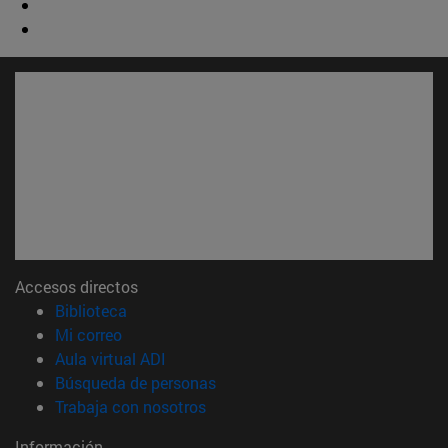
Accesos directos
(abre en nueva ventana)
Biblioteca
(abre en nueva ventana)
Mi correo
(abre en nueva ventana)
Aula virtual ADI
(abre en nueva ventana)
Búsqueda de personas
(abre en nueva ventana)
Trabaja con nosotros
Información