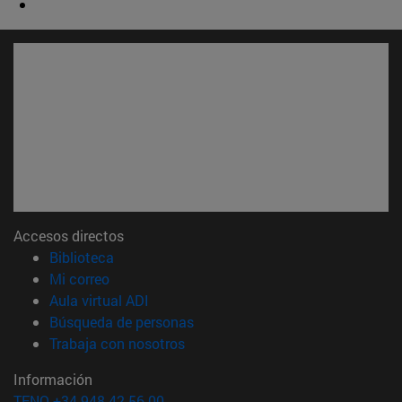
Accesos directos
(abre en nueva ventana)
Biblioteca
(abre en nueva ventana)
Mi correo
(abre en nueva ventana)
Aula virtual ADI
(abre en nueva ventana)
Búsqueda de personas
(abre en nueva ventana)
Trabaja con nosotros
Información
TFNO +34 948 42 56 00