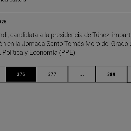
2025
di, candidata a la presidencia de Túnez, impart
ón en la Jornada Santo Tomás Moro del Grado 
a, Política y Economía (PPE)
ias Use TAB para desplazarse.
a
Página
Página
Páginas intermedias 
Página
376
377
...
389