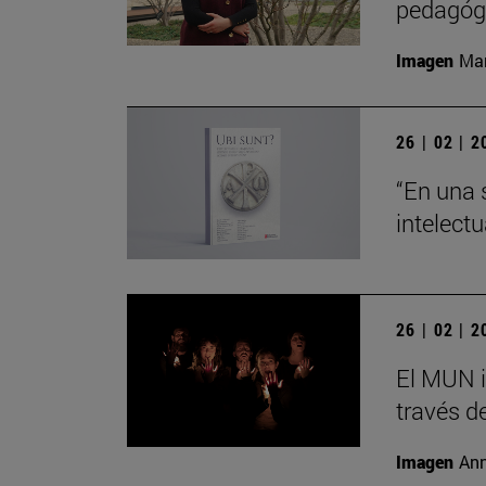
pedagógi
Imagen
Man
26 | 02 | 
“En una 
intelect
26 | 02 | 
El MUN i
través de
Imagen
Ann