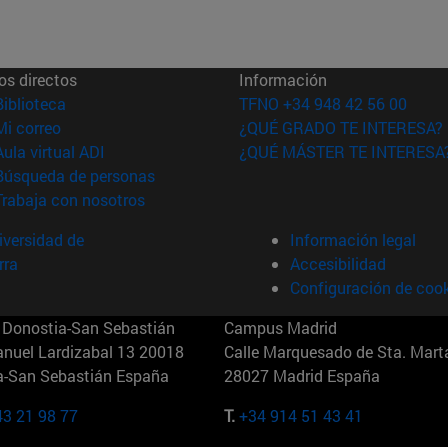
os directos
Información
(abre en nueva ventana)
Biblioteca
TFNO +34 948 42 56 00
(abre en nueva ventana)
Mi correo
¿QUÉ GRADO TE INTERESA?
(abre en nueva ventana)
Aula virtual ADI
¿QUÉ MÁSTER TE INTERESA
(abre en nueva ventana)
Búsqueda de personas
(abre en nueva ventana)
Trabaja con nosotros
versidad de
Información legal
rra
Accesibilidad
Configuración de coo
Donostia-San Sebastián
Campus Madrid
anuel Lardizabal 13 20018
Calle Marquesado de Sta. Marta
a-San Sebastián España
28027 Madrid España
43 21 98 77
T.
+34 914 51 43 41