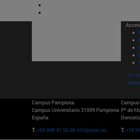
Acces
© Uni
Nava
Campus Pamplona
Campus 
Campus Universitario 31009 Pamplona
Pº de M
España
Donosti
T.
+34 948 42 56 00
info@unav.es
T.
+34 9