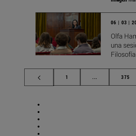
06 | 03 | 
Olfa Ham
una sesi
Filosofí
Página
Páginas intermed
Págin
1
...
375