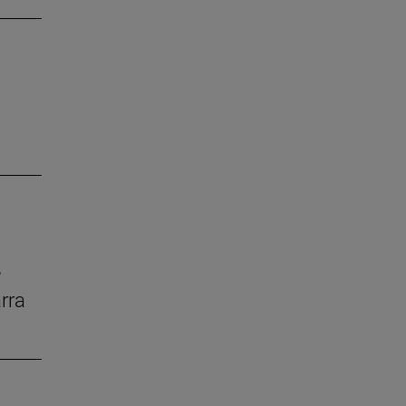
e
rra