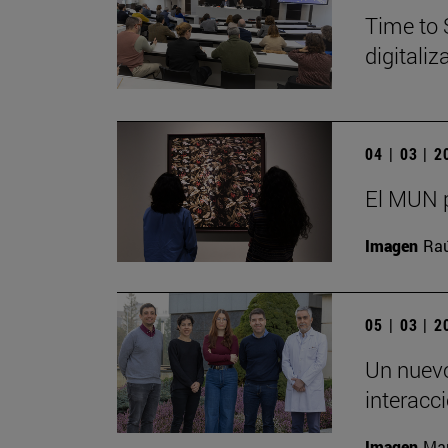
Time to 
digitali
04 | 03 | 
El MUN p
Imagen
Raú
05 | 03 | 
Un nuevo
interacc
Imagen
Man