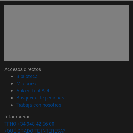
Accesos directos
(abre en nueva ventana)
Biblioteca
(abre en nueva ventana)
Mi correo
(abre en nueva ventana)
Aula virtual ADI
(abre en nueva ventana)
Búsqueda de personas
(abre en nueva ventana)
Trabaja con nosotros
Información
TFNO +34 948 42 56 00
¿QUÉ GRADO TE INTERESA?