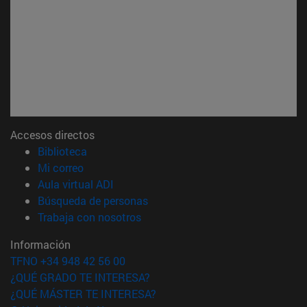
Accesos directos
(abre en nueva ventana)
Biblioteca
(abre en nueva ventana)
Mi correo
(abre en nueva ventana)
Aula virtual ADI
(abre en nueva ventana)
Búsqueda de personas
(abre en nueva ventana)
Trabaja con nosotros
Información
TFNO +34 948 42 56 00
¿QUÉ GRADO TE INTERESA?
¿QUÉ MÁSTER TE INTERESA?