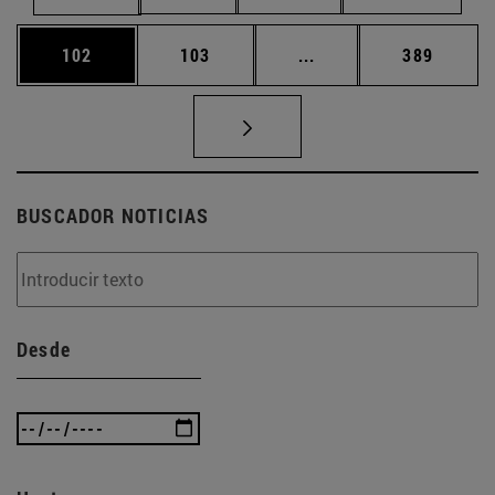
Página
Página
Páginas intermedias 
Página
102
103
...
389
BUSCADOR NOTICIAS
Desde