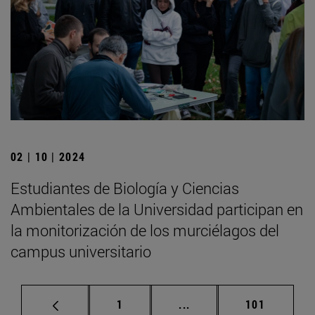
02 | 10 | 2024
Estudiantes de Biología y Ciencias
Ambientales de la Universidad participan en
la monitorización de los murciélagos del
campus universitario
Página
Páginas intermedias Us
Página
1
...
101