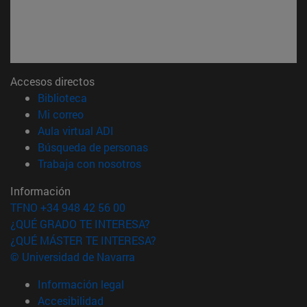
Accesos directos
(abre en nueva ventana)
Biblioteca
(abre en nueva ventana)
Mi correo
(abre en nueva ventana)
Aula virtual ADI
(abre en nueva ventana)
Búsqueda de personas
(abre en nueva ventana)
Trabaja con nosotros
Información
TFNO +34 948 42 56 00
¿QUÉ GRADO TE INTERESA?
¿QUÉ MÁSTER TE INTERESA?
© Universidad de Navarra
Información legal
Accesibilidad