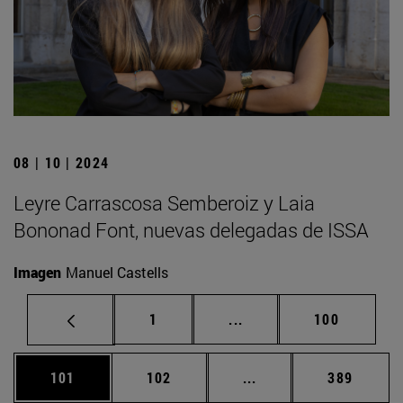
08 | 10 | 2024
Leyre Carrascosa Semberoiz y Laia
Bononad Font, nuevas delegadas de ISSA
Imagen
Manuel Castells
Página
Páginas intermedias Us
Página
1
...
100
Página
Página
Páginas intermedias 
Página
101
102
...
389