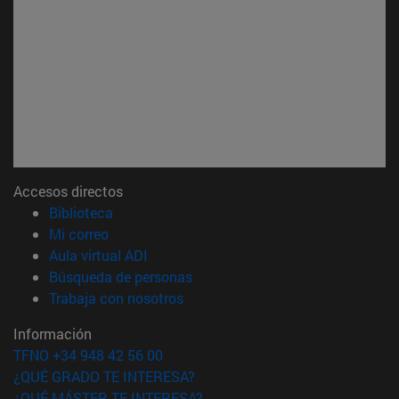
Accesos directos
(abre en nueva ventana)
Biblioteca
(abre en nueva ventana)
Mi correo
(abre en nueva ventana)
Aula virtual ADI
(abre en nueva ventana)
Búsqueda de personas
(abre en nueva ventana)
Trabaja con nosotros
Información
TFNO +34 948 42 56 00
¿QUÉ GRADO TE INTERESA?
¿QUÉ MÁSTER TE INTERESA?