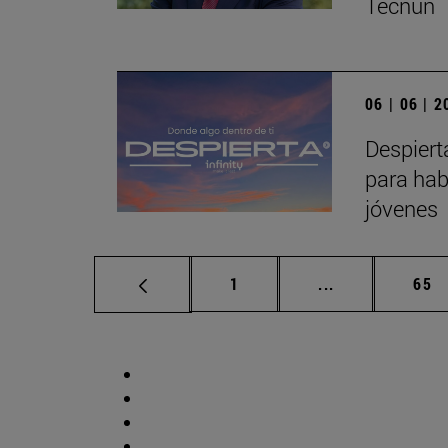
Tecnun
06 | 06 | 
Despiert
para hab
jóvenes
Página
Páginas interm
Pág
1
...
65