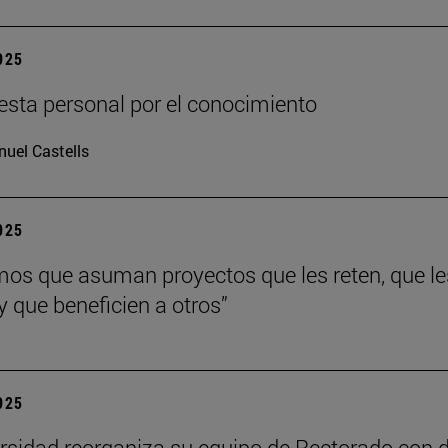
2025
sta personal por el conocimiento
uel Castells
2025
os que asuman proyectos que les reten, que le
y que beneficien a otros”
2025
rsidad reorganiza su equipo de Rectorado con 