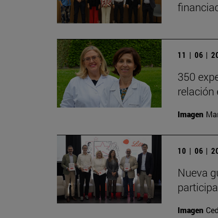
financia
11 | 06 | 
350 expe
relación
Imagen
Man
10 | 06 | 
Nueva gu
particip
Imagen
Ced