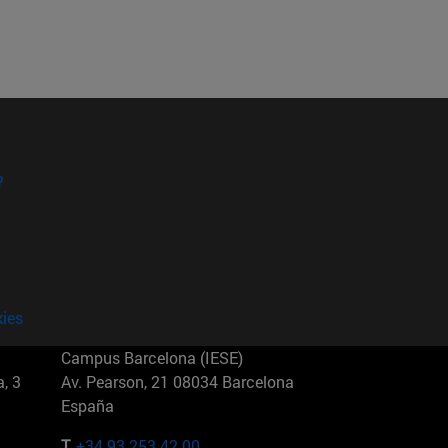
?
kies
Campus Barcelona (IESE)
, 3
Av. Pearson, 21 08034 Barcelona
España
T.
+34 93 253 42 00