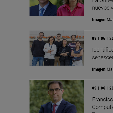
nuevos v
Imagen
Man
09 | 06 | 
Identifi
senesce
Imagen
Man
09 | 06 | 
Francisc
Computaci