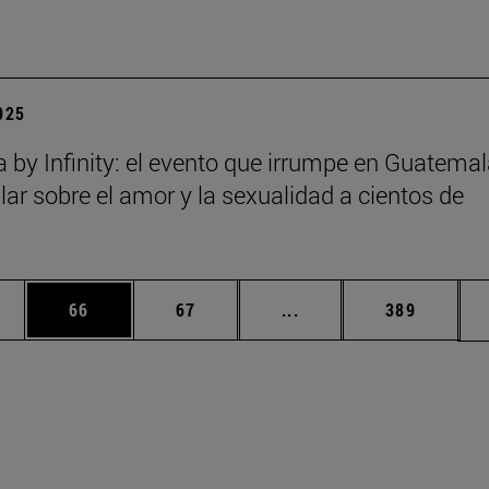
2025
a by Infinity: el evento que irrumpe en Guatema
lar sobre el amor y la sexualidad a cientos de
edias Use TAB para desplazarse.
ina
Página
Página
Páginas intermedias Us
Página
66
67
...
389