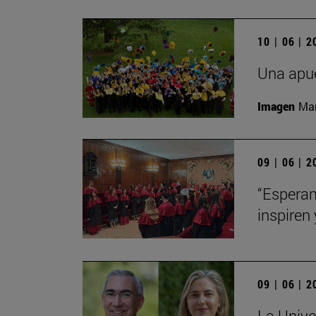
10 | 06 | 
Una apue
Imagen
Man
09 | 06 | 
“Esperam
inspiren 
09 | 06 | 
La Unive