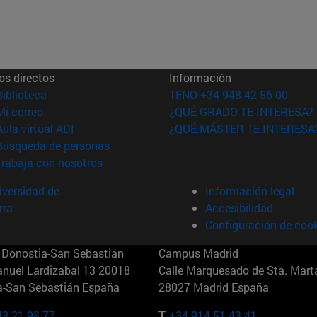
os directos
Información
(abre en nueva ventana)
Biblioteca
TFNO +34 948 42 56 00
(abre en nueva ventana)
Mi correo
¿QUÉ GRADO TE INTERESA?
(abre en nueva ventana)
Aula virtual ADI
¿QUÉ MÁSTER TE INTERESA
(abre en nueva ventana)
Búsqueda de personas
(abre en nueva ventana)
Trabaja con nosotros
versidad de
Información legal
rra
Accesibilidad
Configuración de coo
Donostia-San Sebastián
Campus Madrid
anuel Lardizabal 13 20018
Calle Marquesado de Sta. Marta
a-San Sebastián España
28027 Madrid España
43 21 98 77
T.
+34 914 51 43 41