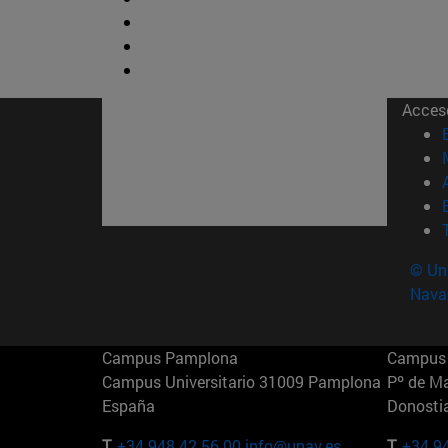
Acces
© Uni
Nava
Campus Pamplona
Campus 
Campus Universitario 31009 Pamplona
Pº de M
España
Donosti
T.
+34 948 42 56 00
info@unav.es
T.
+34 9