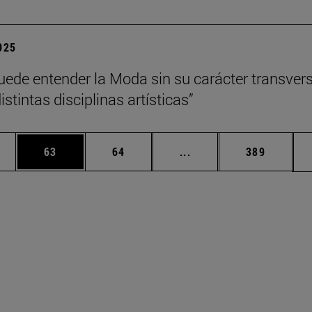
2025
uede entender la Moda sin su carácter transvers
istintas disciplinas artísticas”
edias Use TAB para desplazarse.
ina
Página
Página
Páginas intermedias Us
Página
63
64
...
389