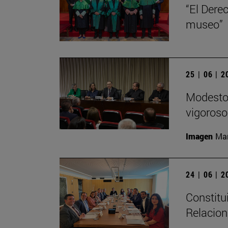
“El Dere
museo”
25 | 06 | 
Modesto 
vigoroso,
Imagen
Man
24 | 06 | 
Constitu
Relacion