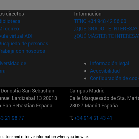
os directos
Información
(abre en nueva ventana)
Biblioteca
TFNO +34 948 42 56 00
(abre en nueva ventana)
Mi correo
¿QUÉ GRADO TE INTERESA?
(abre en nueva ventana)
Aula virtual ADI
¿QUÉ MÁSTER TE INTERESA
(abre en nueva ventana)
Búsqueda de personas
(abre en nueva ventana)
Trabaja con nosotros
versidad de
Información legal
rra
Accesibilidad
Configuración de coo
Donostia-San Sebastián
Campus Madrid
anuel Lardizabal 13 20018
Calle Marquesado de Sta. Marta
a-San Sebastián España
28027 Madrid España
43 21 98 77
T.
+34 914 51 43 41
Nueva York (IESE)
Campus Munich (IESE)
to store and retrieve information when you browse.
7th St 10019-2201 Nueva York
Maria-Theresia-Straße 15 8167