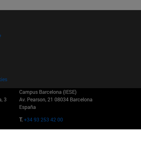
?
kies
Campus Barcelona (IESE)
, 3
Av. Pearson, 21 08034 Barcelona
España
T.
+34 93 253 42 00
Campus Sao Paulo (IESE)
5
Rua Martiniano de Carvalho, 573