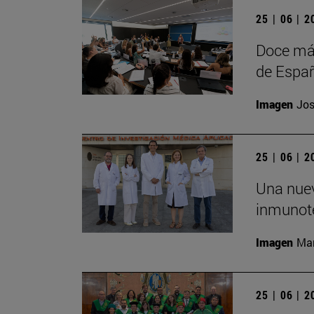
25 | 06 | 
Doce más
de Españ
Imagen
Jos
25 | 06 | 
Una nuev
inmunote
Imagen
Man
25 | 06 | 