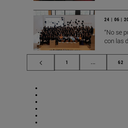
24 | 06 | 
“No se p
con las d
Página
Páginas interm
Pág
1
...
62