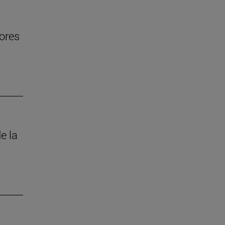
jores
e la