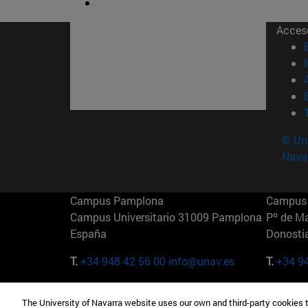
Acces
© Uni
Nava
Campus Pamplona
Campus 
Campus Universitario 31009 Pamplona
Pº de M
España
Donosti
T.
+34 948 42 56 00
info@unav.es
T.
+34 9
Campus Madrid (IESE)
Campus 
The University of Navarra website uses our own and third-party cookies 
Camino del Cerro Águila 3 28023
165 W 5