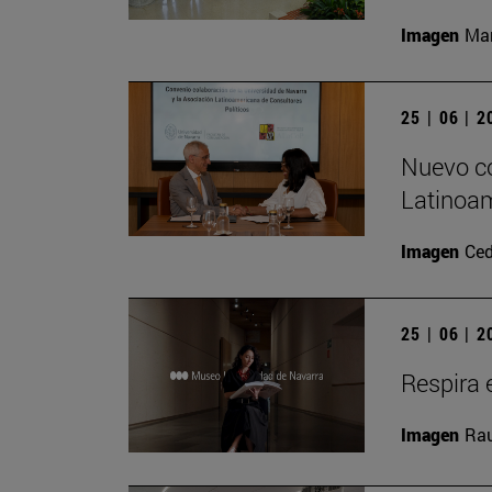
Imagen
Man
25 | 06 | 
Nuevo co
Latinoam
Imagen
Ced
25 | 06 | 
Respira e
Imagen
Rau