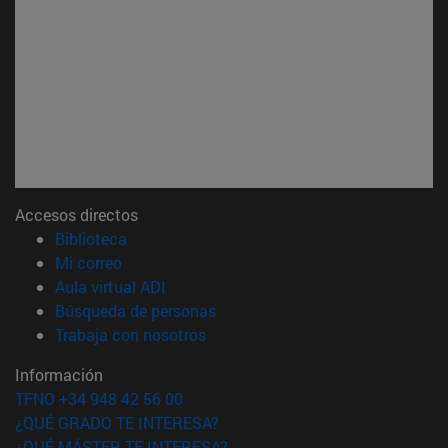
Accesos directos
(abre en nueva ventana)
Biblioteca
(abre en nueva ventana)
Mi correo
(abre en nueva ventana)
Aula virtual ADI
(abre en nueva ventana)
Búsqueda de personas
(abre en nueva ventana)
Trabaja con nosotros
Información
TFNO +34 948 42 56 00
¿QUÉ GRADO TE INTERESA?
¿QUÉ MÁSTER TE INTERESA?