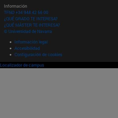
Información
TFNO +34 948 42 56 00
¿QUÉ GRADO TE INTERESA?
¿QUÉ MÁSTER TE INTERESA?
© Universidad de Navarra
Información legal
Accesibilidad
Configuración de cookies
Localizador de campus