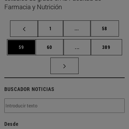
Farmacia y Nutrición
Página
Páginas intermedias Us
Página
1
...
58
Página
Página
Páginas intermedias U
Página
59
60
...
389
BUSCADOR NOTICIAS
Desde