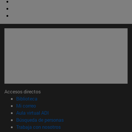
Accesos directos
(abre en nueva ventana)
Biblioteca
(abre en nueva ventana)
Mi correo
(abre en nueva ventana)
Aula virtual ADI
(abre en nueva ventana)
Búsqueda de personas
(abre en nueva ventana)
Trabaja con nosotros