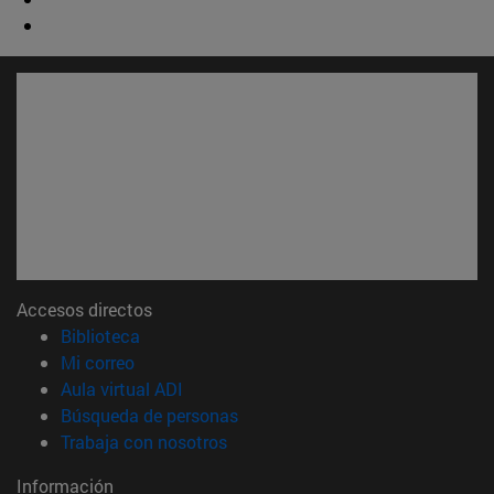
Accesos directos
(abre en nueva ventana)
Biblioteca
(abre en nueva ventana)
Mi correo
(abre en nueva ventana)
Aula virtual ADI
(abre en nueva ventana)
Búsqueda de personas
(abre en nueva ventana)
Trabaja con nosotros
Información