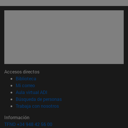
Accesos directos
(abre en nueva ventana)
Biblioteca
(abre en nueva ventana)
Mi correo
(abre en nueva ventana)
Aula virtual ADI
(abre en nueva ventana)
Búsqueda de personas
(abre en nueva ventana)
Trabaja con nosotros
Información
TFNO +34 948 42 56 00