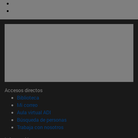
Accesos directos
(abre en nueva ventana)
Biblioteca
(abre en nueva ventana)
Mi correo
(abre en nueva ventana)
Aula virtual ADI
(abre en nueva ventana)
Búsqueda de personas
(abre en nueva ventana)
Trabaja con nosotros