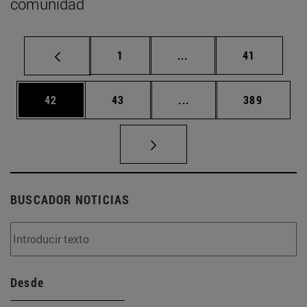
comunidad
Página
Páginas intermedias Us
Página
1
...
41
Página
Página
Páginas intermedias U
Página
42
43
...
389
BUSCADOR NOTICIAS
Desde