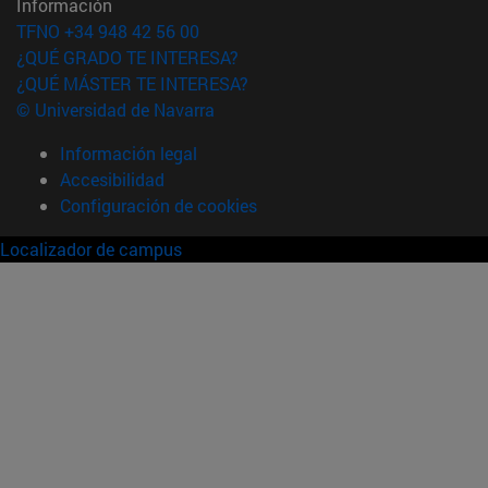
Información
TFNO +34 948 42 56 00
¿QUÉ GRADO TE INTERESA?
¿QUÉ MÁSTER TE INTERESA?
© Universidad de Navarra
Información legal
Accesibilidad
Configuración de cookies
Localizador de campus