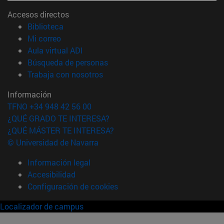
Accesos directos
(abre en nueva ventana)
Biblioteca
(abre en nueva ventana)
Mi correo
(abre en nueva ventana)
Aula virtual ADI
(abre en nueva ventana)
Búsqueda de personas
(abre en nueva ventana)
Trabaja con nosotros
Información
TFNO +34 948 42 56 00
¿QUÉ GRADO TE INTERESA?
¿QUÉ MÁSTER TE INTERESA?
© Universidad de Navarra
Información legal
Accesibilidad
Configuración de cookies
Localizador de campus