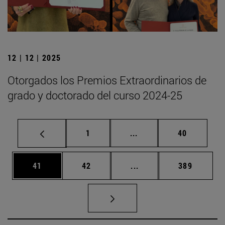
12 | 12 | 2025
Otorgados los Premios Extraordinarios de
grado y doctorado del curso 2024-25
Página
Páginas intermedias Us
Página
1
...
40
Página
Página
Páginas intermedias U
Página
41
42
...
389