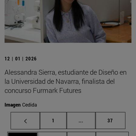
12 | 01 | 2026
Alessandra Sierra, estudiante de Diseño en
la Universidad de Navarra, finalista del
concurso Furmark Futures
Imagen
Cedida
Página
Páginas intermedias Us
Página
1
...
37