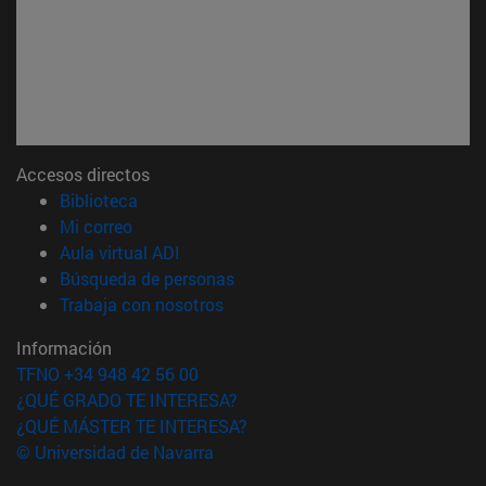
Accesos directos
(abre en nueva ventana)
Biblioteca
(abre en nueva ventana)
Mi correo
(abre en nueva ventana)
Aula virtual ADI
(abre en nueva ventana)
Búsqueda de personas
(abre en nueva ventana)
Trabaja con nosotros
Información
TFNO +34 948 42 56 00
¿QUÉ GRADO TE INTERESA?
¿QUÉ MÁSTER TE INTERESA?
© Universidad de Navarra