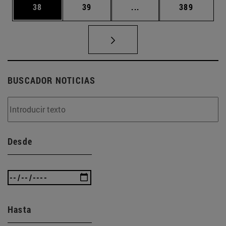
Página
Página
Páginas intermedias U
Página
38
39
...
389
BUSCADOR NOTICIAS
Desde
Hasta