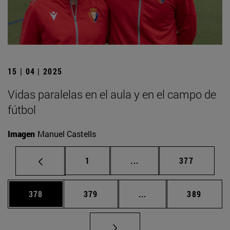
15 | 04 | 2025
Vidas paralelas en el aula y en el campo de
fútbol
Imagen
Manuel Castells
Página
Páginas intermedias Us
Página
1
...
377
Página
Página
Páginas intermedias 
Página
378
379
...
389