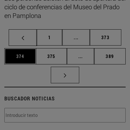
ciclo de conferencias del Museo del Prado
en Pamplona
Página
Páginas intermedias Us
Página
1
...
373
Página
Página
Páginas intermedias 
Página
374
375
...
389
BUSCADOR NOTICIAS