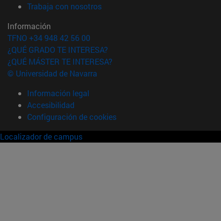
(abre en nueva ventana)
Trabaja con nosotros
Información
TFNO +34 948 42 56 00
¿QUÉ GRADO TE INTERESA?
¿QUÉ MÁSTER TE INTERESA?
© Universidad de Navarra
Información legal
Accesibilidad
Configuración de cookies
Localizador de campus