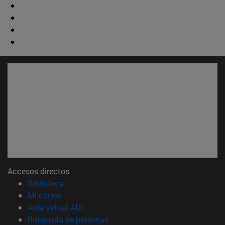
Accesos directos
(abre en nueva ventana)
Biblioteca
(abre en nueva ventana)
Mi correo
(abre en nueva ventana)
Aula virtual ADI
(abre en nueva ventana)
Búsqueda de personas