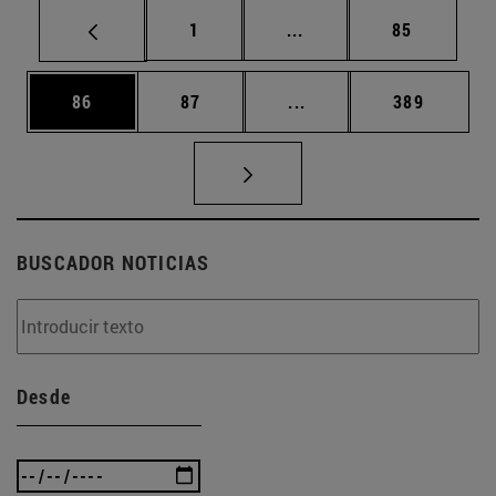
Página
Páginas intermedias Us
Página
1
...
85
Página
Página
Páginas intermedias U
Página
86
87
...
389
BUSCADOR NOTICIAS
Desde