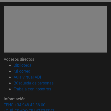
Accesos directos
(abre en nueva ventana)
Biblioteca
(abre en nueva ventana)
Mi correo
(abre en nueva ventana)
Aula virtual ADI
(abre en nueva ventana)
Búsqueda de personas
(abre en nueva ventana)
Trabaja con nosotros
Información
TFNO +34 948 42 56 00
¿QUÉ GRADO TE INTERESA?