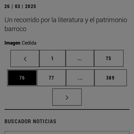
26 | 03 | 2025
Un recorrido por la literatura y el patrimonio
barroco
Imagen
Cedida
Página
Páginas intermedias Us
Página
1
...
75
Página
Página
Páginas intermedias U
Página
76
77
...
389
BUSCADOR NOTICIAS