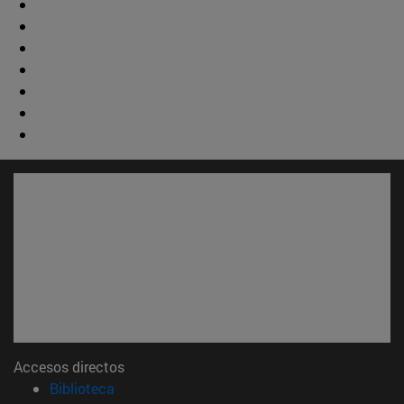
Accesos directos
(abre en nueva ventana)
Biblioteca