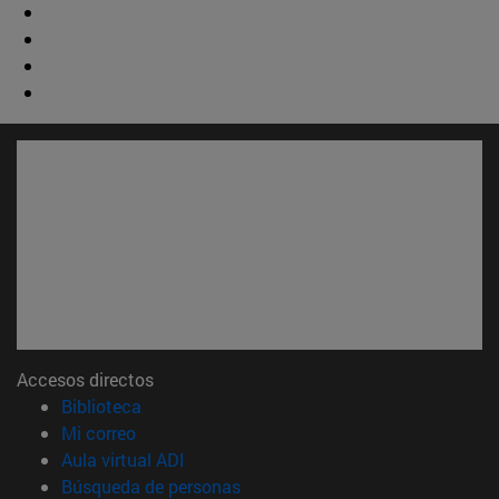
Accesos directos
(abre en nueva ventana)
Biblioteca
(abre en nueva ventana)
Mi correo
(abre en nueva ventana)
Aula virtual ADI
(abre en nueva ventana)
Búsqueda de personas