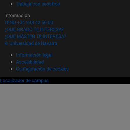
(abre en nueva ventana)
Trabaja con nosotros
Información
TFNO +34 948 42 56 00
¿QUÉ GRADO TE INTERESA?
¿QUÉ MÁSTER TE INTERESA?
© Universidad de Navarra
Información legal
Accesibilidad
Configuración de cookies
Localizador de campus