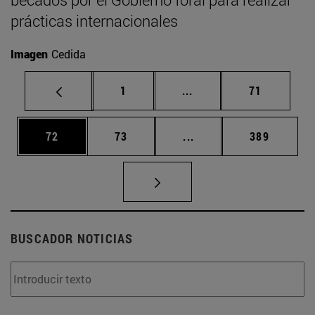
prácticas internacionales
Imagen
Cedida
Página
Páginas intermedias Us
Página
1
...
71
Página
Página
Páginas intermedias U
Página
72
73
...
389
BUSCADOR NOTICIAS