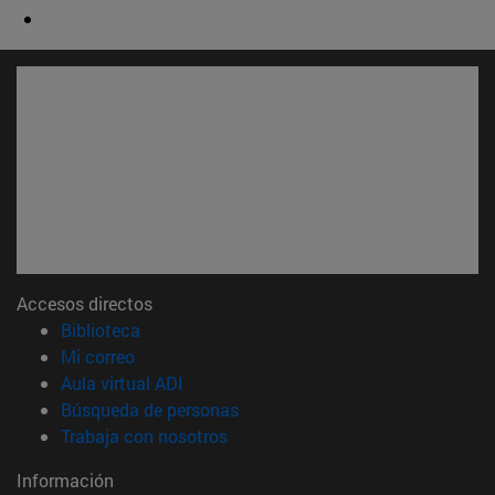
Accesos directos
(abre en nueva ventana)
Biblioteca
(abre en nueva ventana)
Mi correo
(abre en nueva ventana)
Aula virtual ADI
(abre en nueva ventana)
Búsqueda de personas
(abre en nueva ventana)
Trabaja con nosotros
Información