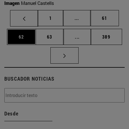
Imagen
Manuel Castells
Página
Páginas intermedias Us
Página
1
...
61
Página
Página
Páginas intermedias U
Página
62
63
...
389
BUSCADOR NOTICIAS
Desde