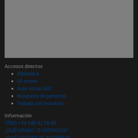
Accesos directos
(abre en nueva ventana)
Biblioteca
(abre en nueva ventana)
Mi correo
(abre en nueva ventana)
Aula virtual ADI
(abre en nueva ventana)
Búsqueda de personas
(abre en nueva ventana)
Trabaja con nosotros
Información
TFNO +34 948 42 56 00
¿QUÉ GRADO TE INTERESA?
¿QUÉ MÁSTER TE INTERESA?