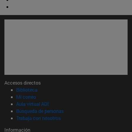
Accesos directos
(abre en nueva ventana)
Biblioteca
(abre en nueva ventana)
Mi correo
(abre en nueva ventana)
Aula virtual ADI
(abre en nueva ventana)
Búsqueda de personas
(abre en nueva ventana)
Trabaja con nosotros
Información