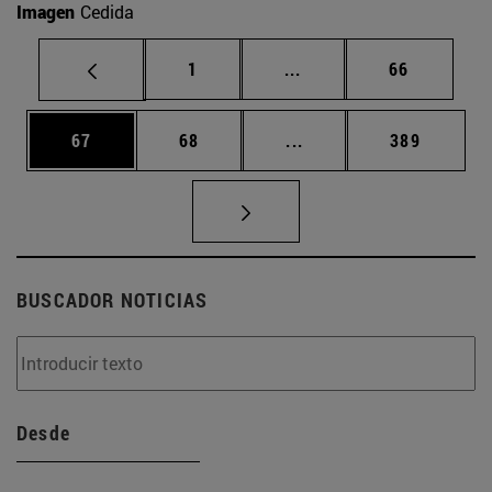
Imagen
Cedida
Página
Páginas intermedias Us
Página
1
...
66
Página
Página
Páginas intermedias U
Página
67
68
...
389
BUSCADOR NOTICIAS
Desde