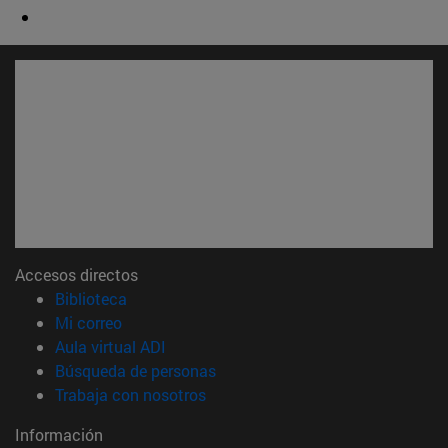
Accesos directos
(abre en nueva ventana)
Biblioteca
(abre en nueva ventana)
Mi correo
(abre en nueva ventana)
Aula virtual ADI
(abre en nueva ventana)
Búsqueda de personas
(abre en nueva ventana)
Trabaja con nosotros
Información