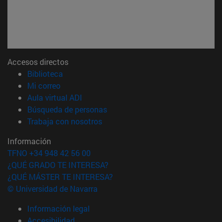
Accesos directos
(abre en nueva ventana)
Biblioteca
(abre en nueva ventana)
Mi correo
(abre en nueva ventana)
Aula virtual ADI
(abre en nueva ventana)
Búsqueda de personas
(abre en nueva ventana)
Trabaja con nosotros
Información
TFNO +34 948 42 56 00
¿QUÉ GRADO TE INTERESA?
¿QUÉ MÁSTER TE INTERESA?
© Universidad de Navarra
Información legal
Accesibilidad