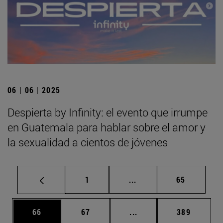
06 | 06 | 2025
Despierta by Infinity: el evento que irrumpe
en Guatemala para hablar sobre el amor y
la sexualidad a cientos de jóvenes
Página
Páginas intermedias Us
Página
1
...
65
Página
Página
Páginas intermedias U
Página
66
67
...
389