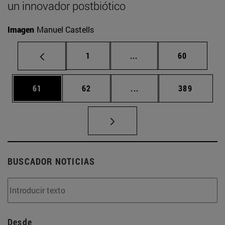
un innovador postbiótico
Imagen
Manuel Castells
Página
Páginas intermedias Us
Página
1
...
60
Página
Página
Páginas intermedias U
Página
61
62
...
389
BUSCADOR NOTICIAS
Desde