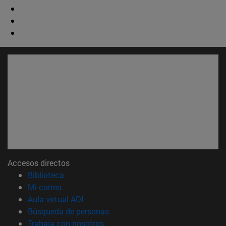
Accesos directos
(abre en nueva ventana)
Biblioteca
(abre en nueva ventana)
Mi correo
(abre en nueva ventana)
Aula virtual ADI
(abre en nueva ventana)
Búsqueda de personas
(abre en nueva ventana)
Trabaja con nosotros