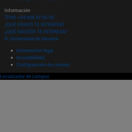
Información
TFNO +34 948 42 56 00
¿QUÉ GRADO TE INTERESA?
¿QUÉ MÁSTER TE INTERESA?
© Universidad de Navarra
Información legal
Accesibilidad
Configuración de cookies
Localizador de campus