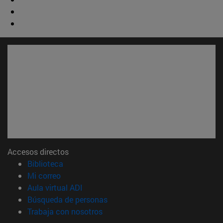
Accesos directos
(abre en nueva ventana)
Biblioteca
(abre en nueva ventana)
Mi correo
(abre en nueva ventana)
Aula virtual ADI
(abre en nueva ventana)
Búsqueda de personas
(abre en nueva ventana)
Trabaja con nosotros