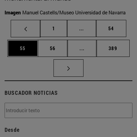
Imagen
Manuel Castells/Museo Universidad de Navarra
Página
Páginas intermedias Us
Página
1
...
54
Página
Página
Páginas intermedias U
Página
55
56
...
389
BUSCADOR NOTICIAS
Desde