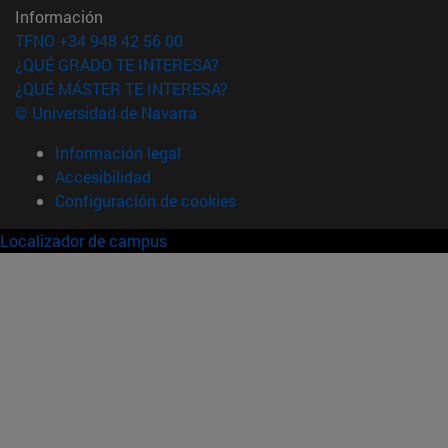
Información
TFNO +34 948 42 56 00
¿QUÉ GRADO TE INTERESA?
¿QUÉ MÁSTER TE INTERESA?
© Universidad de Navarra
Información legal
Accesibilidad
Configuración de cookies
Localizador de campus