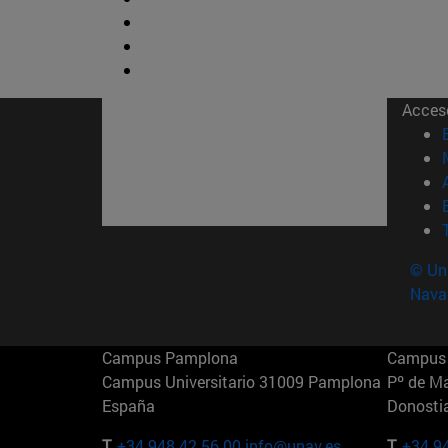
Acces
© Uni
Nava
Campus Pamplona
Campus 
Campus Universitario 31009 Pamplona
Pº de M
España
Donosti
T.
+34 948 42 56 00
info@unav.es
T.
+34 9