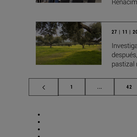
Renacimi
27 | 11 | 
Investig
después,
pastizal
Página
Páginas interm
Pág
1
...
42