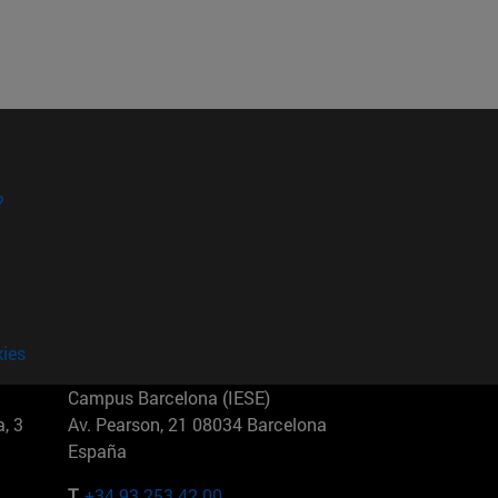
?
kies
Campus Barcelona (IESE)
, 3
Av. Pearson, 21 08034 Barcelona
España
T.
+34 93 253 42 00