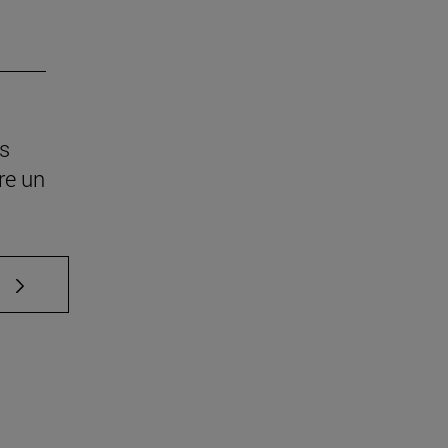
os
re un
e TAB para desplazarse.