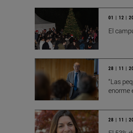
01 | 12 | 
El campu
28 | 11 | 
“Las peq
enorme en
28 | 11 | 
El 53% d