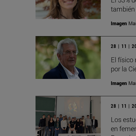
también 
Imagen
Man
28 | 11 | 
El físic
por la Ci
Imagen
Man
28 | 11 | 
Los estu
en femeni