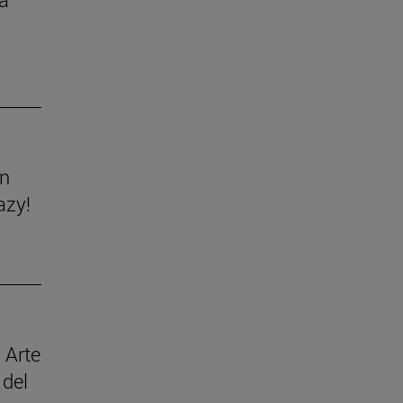
ón
azy!
 Arte
 del