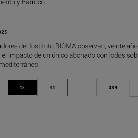
ento y Barroco
2025
adores del Instituto BIOMA observan, veinte añ
 el impacto de un único abonado con lodos sob
 mediterráneo
edias Use TAB para desplazarse.
ina
Página
Página
Páginas intermedias Us
Página
43
44
...
389