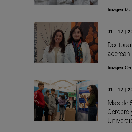
Imagen
Man
01 | 12 | 
Doctoran
acercan 
Imagen
Ced
01 | 12 | 
Más de 5
Cerebro 
Universi