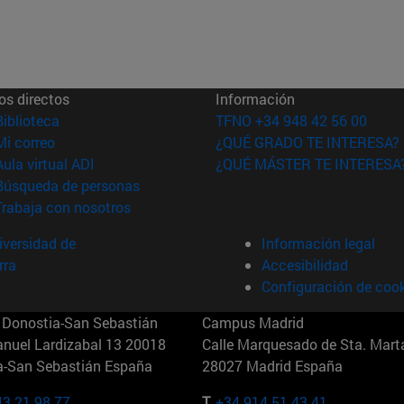
os directos
Información
(abre en nueva ventana)
Biblioteca
TFNO +34 948 42 56 00
(abre en nueva ventana)
Mi correo
¿QUÉ GRADO TE INTERESA?
(abre en nueva ventana)
Aula virtual ADI
¿QUÉ MÁSTER TE INTERESA
(abre en nueva ventana)
Búsqueda de personas
(abre en nueva ventana)
Trabaja con nosotros
versidad de
Información legal
rra
Accesibilidad
Configuración de coo
Donostia-San Sebastián
Campus Madrid
anuel Lardizabal 13 20018
Calle Marquesado de Sta. Marta
a-San Sebastián España
28027 Madrid España
43 21 98 77
T.
+34 914 51 43 41