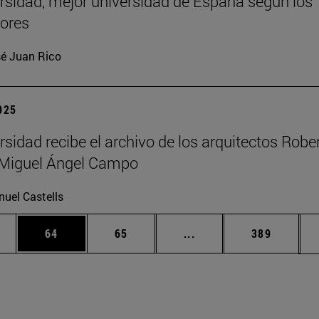
rsidad, mejor universidad de España según los
ores
é Juan Rico
2025
rsidad recibe el archivo de los arquitectos Robe
y Miguel Ángel Campo
uel Castells
edias Use TAB para desplazarse.
ina
Página
Página
Páginas intermedias Us
Página
64
65
...
389