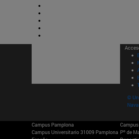
Acces
© Uni
Nava
Campus Pamplona
Campus 
Campus Universitario 31009 Pamplona
Pº de M