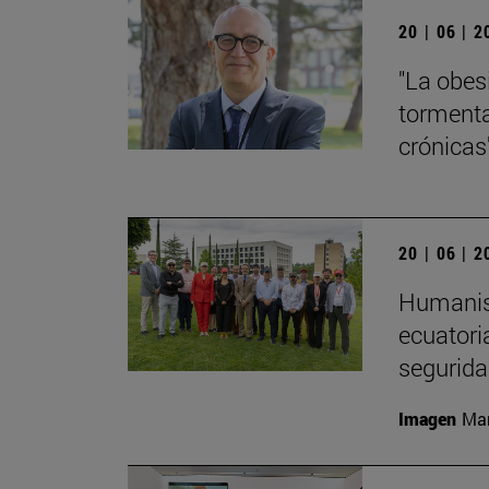
20 | 06 | 
"La obes
tormenta
crónicas
20 | 06 | 
Humanism
ecuatori
segurida
Imagen
Man