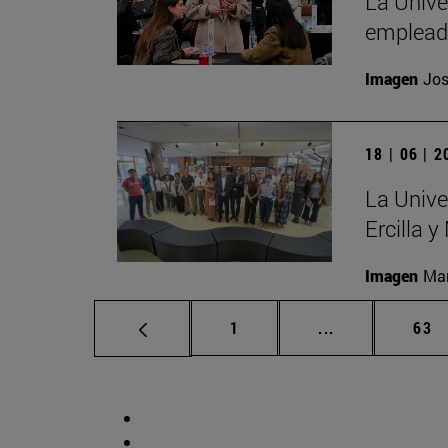
La Unive
emplead
Imagen
Jos
18 | 06 | 
La Unive
Ercilla 
Imagen
Man
Página
Páginas interm
Pág
1
...
63