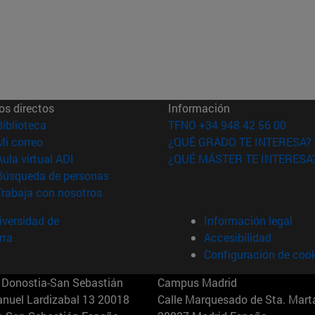
os directos
Información
(abre en nueva ventana)
Biblioteca
TFNO +34 948 42 56 00
(abre en nueva ventana)
Mi correo
¿QUÉ GRADO TE INTERESA?
(abre en nueva ventana)
Aula virtual ADI
¿QUÉ MÁSTER TE INTERESA
(abre en nueva ventana)
Búsqueda de personas
(abre en nueva ventana)
Trabaja con nosotros
versidad de
Información legal
rra
Accesibilidad
Configuración de coo
Donostia-San Sebastián
Campus Madrid
anuel Lardizabal 13 20018
Calle Marquesado de Sta. Marta