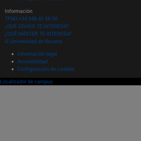
Información
TFNO +34 948 42 56 00
¿QUÉ GRADO TE INTERESA?
¿QUÉ MÁSTER TE INTERESA?
© Universidad de Navarra
Información legal
Accesibilidad
Configuración de cookies
Localizador de campus