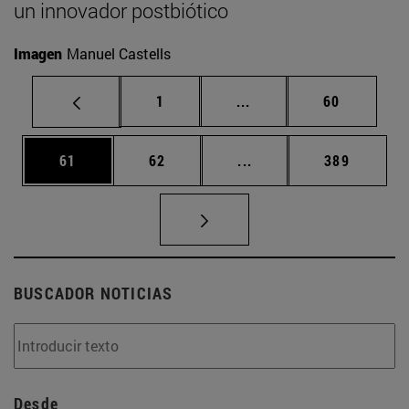
un innovador postbiótico
Imagen
Manuel Castells
Página
Páginas intermedias Us
Página
1
...
60
Página
Página
Páginas intermedias U
Página
61
62
...
389
BUSCADOR NOTICIAS
Desde