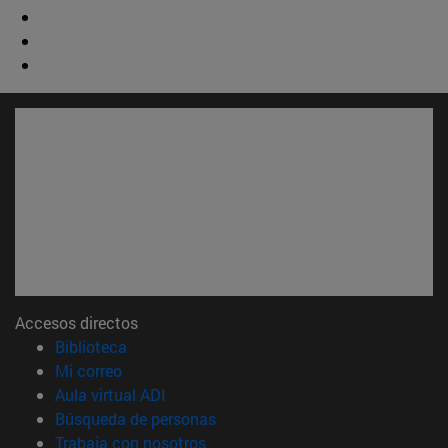
Accesos directos
(abre en nueva ventana)
Biblioteca
(abre en nueva ventana)
Mi correo
(abre en nueva ventana)
Aula virtual ADI
(abre en nueva ventana)
Búsqueda de personas
(abre en nueva ventana)
Trabaja con nosotros