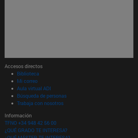
Accesos directos
(abre en nueva ventana)
Biblioteca
(abre en nueva ventana)
Mi correo
(abre en nueva ventana)
Aula virtual ADI
(abre en nueva ventana)
Búsqueda de personas
(abre en nueva ventana)
Trabaja con nosotros
Información
TFNO +34 948 42 56 00
¿QUÉ GRADO TE INTERESA?
¿QUÉ MÁSTER TE INTERESA?