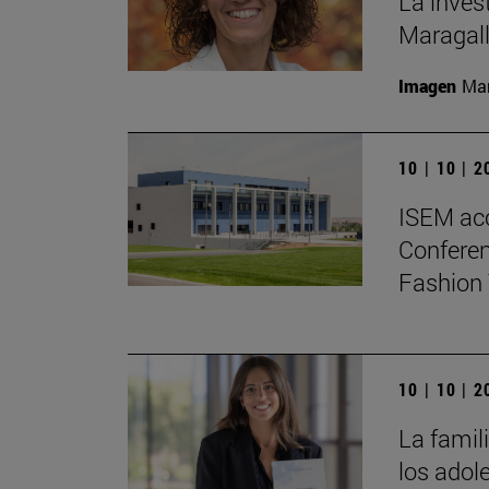
La inves
Maragall
Imagen
Man
10 | 10 | 
ISEM ac
Conferen
Fashion 
10 | 10 | 
La famili
los adol