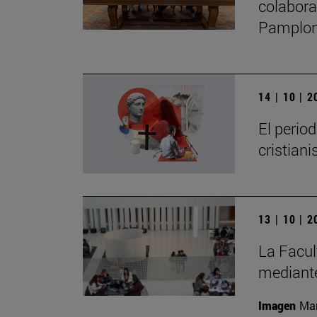
colabora
Pamplo
14 | 10 | 
El perio
cristian
13 | 10 | 
La Facul
mediante
Imagen
Man