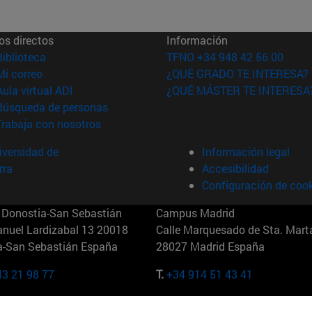
os directos
Información
(abre en nueva ventana)
Biblioteca
TFNO +34 948 42 56 00
(abre en nueva ventana)
Mi correo
¿QUÉ GRADO TE INTERESA?
(abre en nueva ventana)
Aula virtual ADI
¿QUÉ MÁSTER TE INTERESA
(abre en nueva ventana)
Búsqueda de personas
(abre en nueva ventana)
Trabaja con nosotros
versidad de
Información legal
rra
Accesibilidad
Configuración de coo
Donostia-San Sebastián
Campus Madrid
anuel Lardizabal 13 20018
Calle Marquesado de Sta. Marta
a-San Sebastián España
28027 Madrid España
43 21 98 77
T.
+34 914 51 43 41
Nueva York (IESE)
Campus Munich (IESE)