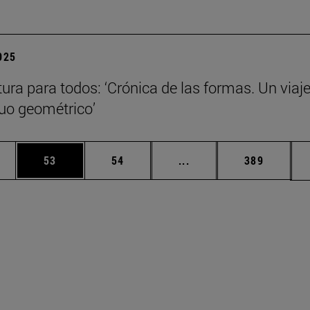
2025
tura para todos: ‘Crónica de las formas. Un viaje
nuo geométrico’
edias Use TAB para desplazarse.
ina
Página
Página
Páginas intermedias Us
Página
53
54
...
389