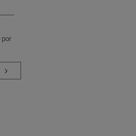
 por
e TAB para desplazarse.