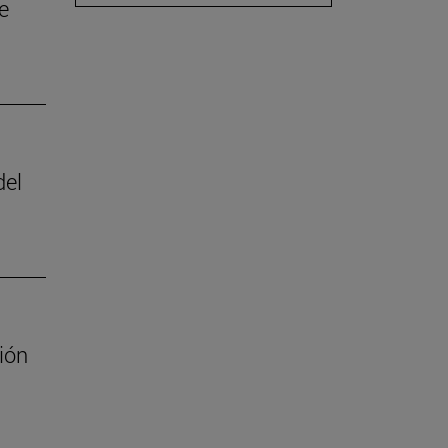
e
del
ión