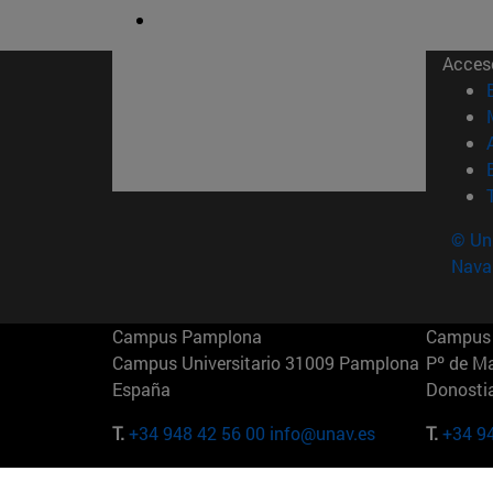
Acces
© Uni
Nava
Campus Pamplona
Campus 
Campus Universitario 31009 Pamplona
Pº de M
España
Donosti
T.
+34 948 42 56 00
info@unav.es
T.
+34 9
Campus Madrid (IESE)
Campus 