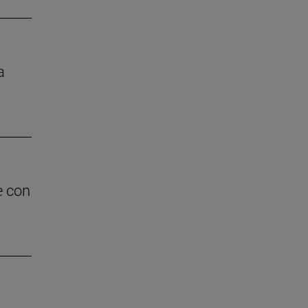
a
e con