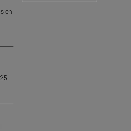
os en
–25
l