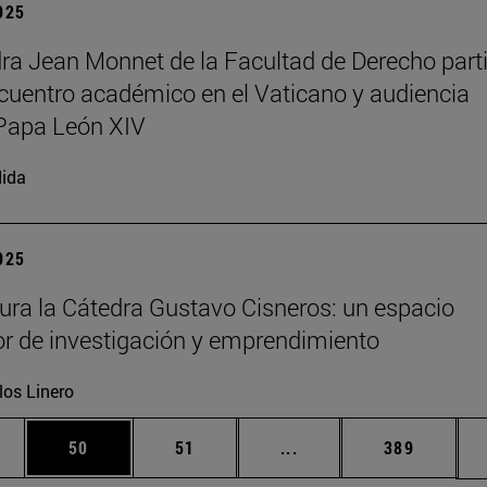
2025
ra Jean Monnet de la Facultad de Derecho part
cuentro académico en el Vaticano y audiencia
Papa León XIV
ida
2025
ura la Cátedra Gustavo Cisneros: un espacio
r de investigación y emprendimiento
los Linero
edias Use TAB para desplazarse.
ina
Página
Página
Páginas intermedias Us
Página
50
51
...
389