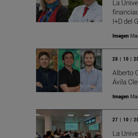
La Unive
financia
I+D del 
Imagen
Man
28 | 10 | 
Alberto 
Ávila Cl
Imagen
Man
27 | 10 | 
La Univer