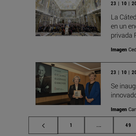
23 | 10 | 
La Cáted
en un en
privada 
Imagen
Ced
23 | 10 | 
Se inaug
innovado
Imagen
Car
Página
Páginas interm
Pág
1
...
49