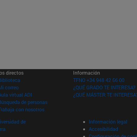
os directos
Información
(abre en nueva ventana)
Biblioteca
TFNO +34 948 42 56 00
(abre en nueva ventana)
Mi correo
¿QUÉ GRADO TE INTERESA?
(abre en nueva ventana)
Aula virtual ADI
¿QUÉ MÁSTER TE INTERESA
(abre en nueva ventana)
Búsqueda de personas
(abre en nueva ventana)
Trabaja con nosotros
versidad de
Información legal
rra
Accesibilidad
Configuración de coo