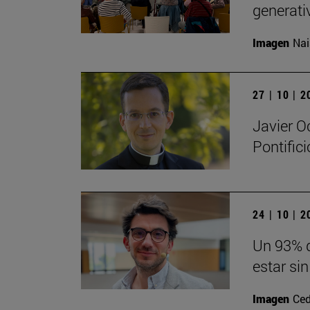
generati
Imagen
Nai
27 | 10 | 
Javier O
Pontific
24 | 10 | 
Un 93% d
estar sin
Imagen
Ced