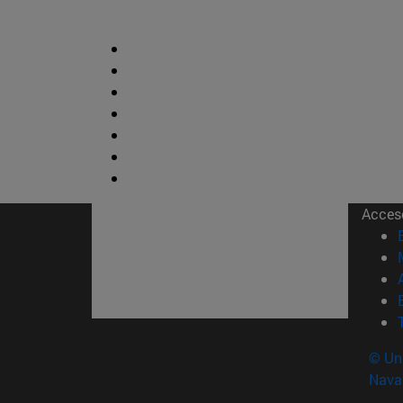
Acces
© Uni
Nava