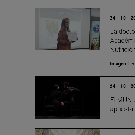
24 | 10 | 
La doct
Académi
Nutrición
Imagen
Ced
24 | 10 | 
El MUN p
apuesta 