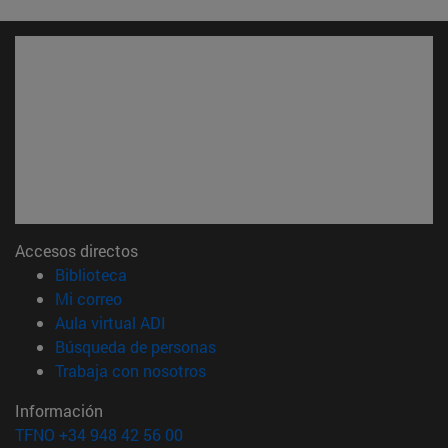
Accesos directos
(abre en nueva ventana)
Biblioteca
(abre en nueva ventana)
Mi correo
(abre en nueva ventana)
Aula virtual ADI
(abre en nueva ventana)
Búsqueda de personas
(abre en nueva ventana)
Trabaja con nosotros
Información
TFNO +34 948 42 56 00